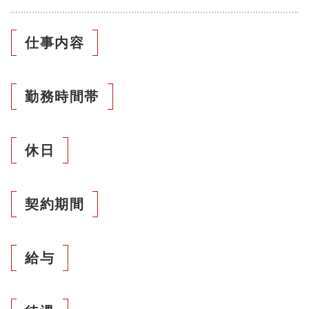
紹介予定派遣で働く
個人情報の取扱について
自動車販売ショップで働く
業務委託サービス
企業のお問い合わせ
人材派遣
仕事内容
個人情報保護方針
空港で働く
物流センター関連業務の一括受託
個人のお問い合わせ
人材紹介
労働派遣事業に関わる情報提供
ルートラウンダー・配送業務の受託
紹介予定派遣
勤務時間帯
安全輸送に関する取り組み
働き方を変えるバックヤードサポートサービス
一般貨物運送事業について
パソナロジコムの共同配送
休日
健康経営の取り組み
パソナグループ
契約期間
リンクについて
サイトマップ
給与