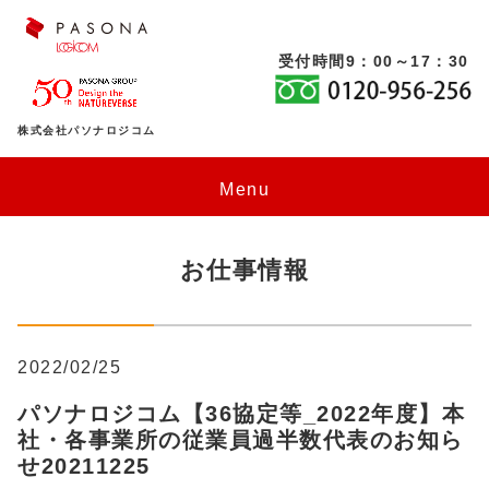
受付時間9：00～17：30
株式会社パソナロジコム
Menu
HOME
お仕事情報
仕事をお探しの方
働き方のいろいろ
登録スタッフの方
2022/02/25
派遣で働く
お知らせ
パソナロジコムについて
職場のいろいろ
パソナロジコム【36協定等_2022年度】本
正社員・契約社員で働く
会社概要・拠点・物流施設
物流センターで働く
企業のご担当の方
福利厚生のいろいろ
社・各事業所の従業員過半数代表のお知ら
せ20211225
委託業務契約社員で働く
当サイトご利用にあたって
ドライバーとして働く
業務委託サービス
お問い合わせ