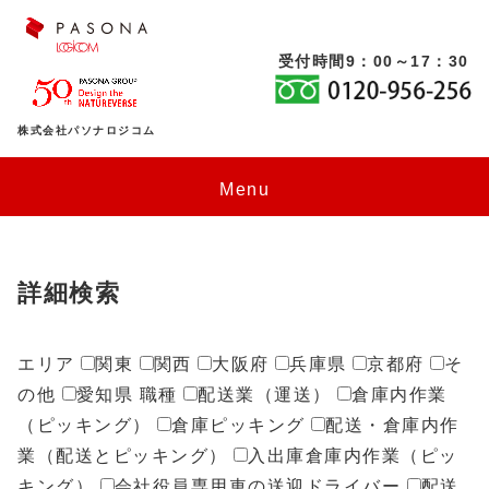
受付時間9：00～17：30
株式会社パソナロジコム
Menu
HOME
仕事をお探しの方
詳細検索
働き方のいろいろ
登録スタッフの方
エリア
関東
関西
大阪府
兵庫県
京都府
そ
派遣で働く
お知らせ
パソナロジコムについて
職場のいろいろ
の他
愛知県
職種
配送業（運送）
倉庫内作業
正社員・契約社員で働く
（ピッキング）
倉庫ピッキング
配送・倉庫内作
会社概要・拠点・物流施設
物流センターで働く
企業のご担当の方
福利厚生のいろいろ
業（配送とピッキング）
入出庫倉庫内作業（ピッ
委託業務契約社員で働く
当サイトご利用にあたって
ドライバーとして働く
業務委託サービス
お問い合わせ
キング）
会社役員専用車の送迎ドライバー
配送