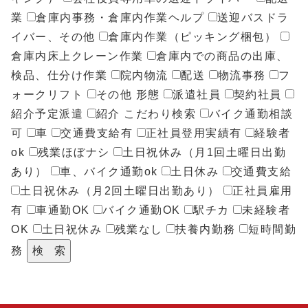
紹介予定派遣で働く
個人情報の取扱について
自動車販売ショップで働く
業
倉庫内事務・倉庫内作業ヘルプ
送迎バスドラ
業務委託サービス
企業のお問い合わせ
人材派遣
イバー、その他
倉庫内作業（ピッキング梱包）
個人情報保護方針
空港で働く
物流センター関連業務の一括受託
個人のお問い合わせ
人材紹介
倉庫内床上クレーン作業
倉庫内での商品の出庫、
労働派遣事業に関わる情報提供
ルートラウンダー・配送業務の受託
検品、仕分け作業
院内物流
配送
物流事務
フ
紹介予定派遣
ォークリフト
その他
形態
派遣社員
契約社員
安全輸送に関する取り組み
働き方を変えるバックヤードサポートサービス
紹介予定派遣
紹介
こだわり検索
バイク通勤相談
一般貨物運送事業について
パソナロジコムの共同配送
可
車
交通費支給有
正社員登用実績有
経験者
ok
残業ほぼナシ
土日祝休み（月1回土曜日出勤
健康経営の取り組み
あり）
車、バイク通勤ok
土日休み
交通費支給
パソナグループ
土日祝休み（月2回土曜日出勤あり）
正社員雇用
リンクについて
有
車通勤OK
バイク通勤OK
駅チカ
未経験者
OK
土日祝休み
残業なし
扶養内勤務
短時間勤
サイトマップ
務